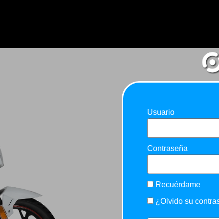
Usuario
Contraseña
Recuérdame
¿Olvido su contr