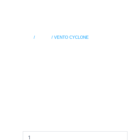
Inicio
/
VENTO
/ VENTO CYCLONE
VENTO
CYCLONE
SAM DE MOTOS (MODALIDADES DE PAGO
DISPONIBLES)
Cuotas Semanales
Cuotas Quincenales
Cuotas Mensuales
VENTO