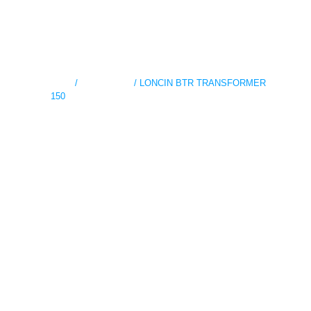
Inicio
/
MISHOZUKI
/ LONCIN BTR TRANSFORMER
150
LONCIN BTR
TRANSFORMER
150
SAM DE MOTOS (MODALIDADES DE PAGO
DISPONIBLES)
Cuotas Semanales