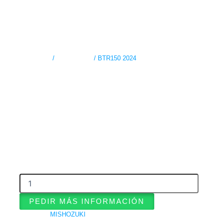
Inicio
/
MISHOZUKI
/ BTR150 2024
BTR150 2024
SAM DE MOTOS (MODALIDADES DE PAGO
DISPONIBLES)
Cuotas Semanales
Cuotas Quincenales
Cuotas Mensuales
BTR150
2024
cantidad
PEDIR MÁS INFORMACIÓN
Categoría
MISHOZUKI