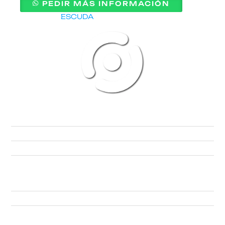
PEDIR MÁS INFORMACIÓN
Categoría
ESCUDA
SITIO WEB
INICIO
¿QUIENES SOMOS?
MARCAS Y MODELOS
CONTACTO
SISTEMAS
SISTEMA AHORRO SAM
ORI-CREDITOS
SAM PREMIUM
LEGAL