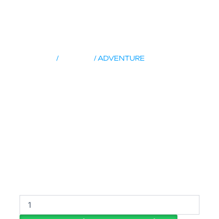
Inicio
/
ESCUDA
/ ADVENTURE
ADVENTURE
SAM DE MOTOS (MODALIDADES DE
PAGO DISPONIBLES)
Cuotas Semanales
Cuotas Quincenales
Cuotas Mensuales
ADVENTURE
cantidad